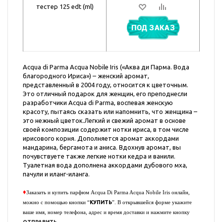
тестер 125 edt (ml)
ПОД ЗАКАЗ
Acqua di Parma Acqua Nobile Iris («Аква ди Парма. Вода
благородного Ириса») – женский аромат,
представленный в 2004 году, относится к цветочным.
Это отличный подарок для женщин, его преподнесли
разработчики Acqua di Parma, воспевая женскую
красоту, пытаясь сказать или напомнить, что женщина –
это нежный цветок.Легкий и свежий аромат в основе
своей композиции содержит нотки ириса, в том числе
ирисового корня. Дополняется аромат аккордами
мандарина, бергамота и аниса. Вдохнув аромат, вы
почувствуете также легкие нотки кедра и ванили.
Туалетная вода дополнена аккордами дубового мха,
пачули и иланг-иланга.
♦
Заказать и купить парфюм
Acqua Di Parma Acqua Nobile Iris
онлайн,
КУПИТЬ
можно с помощью кнопки “
”. В открывшейся форме укажите
ваше имя, номер телефона, адрес и время доставки и нажмите кнопку