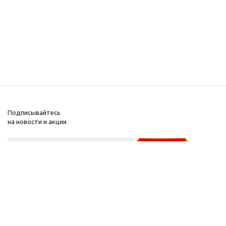
Подписывайтесь
на новости и акции
+375-29-
626-50-
30
А1
+375-29-
277-44-45
мтс