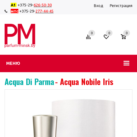
А1
+375-29-
626-50-
30
Вход
Регистрация
мтс
+375-29-
277-44-45
0
0
0
МЕНЮ
Acqua Di Parma
- Acqua Nobile Iris