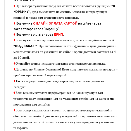
ОТПРАВИТЬ
.
♦
В
При выборе туалетной воды, вы можете воспользоваться функцией “
КОРЗИНУ
“, куда вы сможете поместить несколько интересующих
позиций и позже там сгенерировать ваш заказ.
♦
Возможна
ОНЛАЙН ОПЛАТА
КАРТОЙ
на сайте через
заказ
товара через "корзину".
♦
.
Возможна оплата через
ЕРИП
♦
Если нужного вам аромата нет в наличии, то воспользуйтесь кнопкой
ПОД ЗАКАЗ
“
“. При использовании этой функции – цена договорная и
может отличаться от указанной на сайте и время доставки составит от 4
до 10 дней.
♦
Ожидайте звонка из нашего магазина для подтверждения заказа.
♦
Доставка по Минску бесплатно! Всем покупателям мы дарим подарок –
пробник оригинальной парфюмерии!
♦
Так же осуществляем доставку парфюмерии по всем регионам
Беларуси.
♦
Если в нашем каталоге парфюмерии вы не нашли нужную вам
туалетную воду, позвоните нам по указанным телефонам на сайте и мы
постараемся вам ее найти.
♦
Если товар находится в наличии, то цена соответствует указанной и
обновляется онлайн. Цена на отсутствующий товар может отличаться от
указанной на сайте. Уточняйте стоимость у менеджеров по указанным
телефонам.