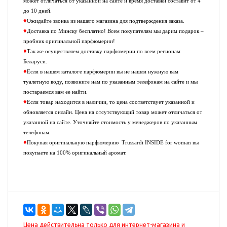
может отличаться от указанной на сайте и время доставки составит от 4
до 10 дней.
♦
Ожидайте звонка из нашего магазина для подтверждения заказа.
♦
Доставка по Минску бесплатно! Всем покупателям мы дарим подарок –
пробник оригинальной парфюмерии!
♦
Так же осуществляем доставку парфюмерии по всем регионам
Беларуси.
♦
Если в нашем каталоге парфюмерии вы не нашли нужную вам
туалетную воду, позвоните нам по указанным телефонам на сайте и мы
постараемся вам ее найти.
♦
Если товар находится в наличии, то цена соответствует указанной и
обновляется онлайн. Цена на отсутствующий товар может отличаться от
указанной на сайте. Уточняйте стоимость у менеджеров по указанным
телефонам.
♦
Покупая оригинальную парфюмерию
Trussardi INSIDE for woman
вы
покупаете на 100% оригинальный аромат.
Цена действительна только для интернет-магазина и