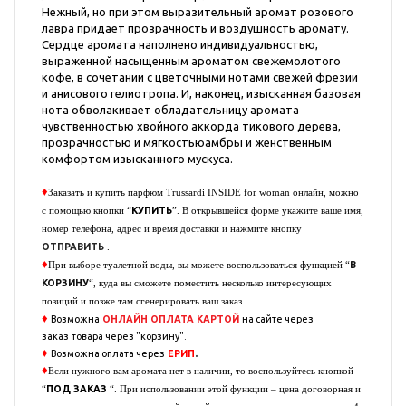
Нежный, но при этом выразительный аромат розового
лавра придает прозрачность и воздушность аромату.
Сердце аромата наполнено индивидуальностью,
выраженной насыщенным ароматом свежемолотого
кофе, в сочетании с цветочными нотами свежей фрезии
и анисового гелиотропа. И, наконец, изысканная базовая
нота обволакивает обладательницу аромата
чувственностью хвойного аккорда тикового дерева,
прозрачностью и мягкостьюамбры и женственным
комфортом изысканного мускуса.
♦
Заказать и купить парфюм
Trussardi INSIDE for woman
онлайн, можно
КУПИТЬ
с помощью кнопки “
”. В открывшейся форме укажите ваше имя,
номер телефона, адрес и время доставки и нажмите кнопку
ОТПРАВИТЬ
.
♦
В
При выборе туалетной воды, вы можете воспользоваться функцией “
КОРЗИНУ
“, куда вы сможете поместить несколько интересующих
позиций и позже там сгенерировать ваш заказ.
♦
Возможна
ОНЛАЙН ОПЛАТА
КАРТОЙ
на сайте через
заказ
товара через "корзину".
♦
.
Возможна оплата через
ЕРИП
♦
Если нужного вам аромата нет в наличии, то воспользуйтесь кнопкой
ПОД ЗАКАЗ
“
“. При использовании этой функции – цена договорная и