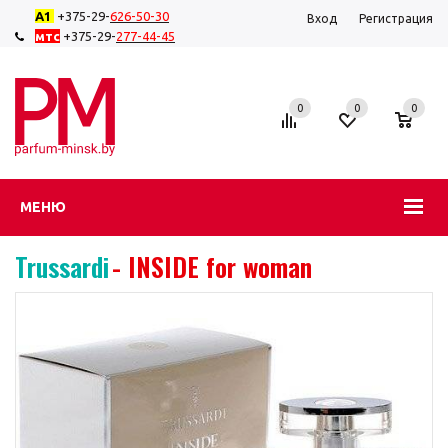
А1
+375-29-
626-50-
30
Вход
Регистрация
мтс
+375-29-
277-44-45
0
0
0
МЕНЮ
Trussardi
- INSIDE for woman