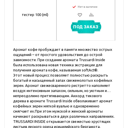
Нет в наличии
тестер 100 (ml)
ПОД ЗАКАЗ
Аромат кофе пробуждает в памяти множество острых
ощущений – от простого удовольствия до острой
зависимости. При создании аромата Trussardi Inside
была использована новая техника экстракции для
получения аромата кофе, называемая softAct®.
Этот новый процесс позволяет полностью раскрыть
богатый и насыщенный запах свежемолотых кофейных
зерен. Аромат свежесваренного ристретто наполняет
воздух интенсивным запахом, сильным, но уютным и…
непреодолимо притягивающим. Аккорд тикового
дерева в аромате Trussardi Inside обволакивает аромат
кофейных зерен мягкой вуалью и одновременно
смягчает их.При этом мужской и женский ароматы
начинают раскрываться в двух различных направлениях.
TRUSSARDI INSIDE открывается свежестью хрустящих
листьев лесного ореха исицилийского бергамота.