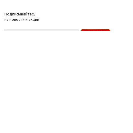
Подписывайтесь
на новости и акции
+375-29-
626-50-
30
А1
+375-29-
277-44-45
мтс
2026 © Парфюм Минск
Интернет-магазин Parfum-Minsk.by зарегистрирован 25.05.2020 в торговом
реестре администрации Октябрьского района города Минска.
Регистрационный номер 482780.
ИП Хвойницкий Сергей Александрович. УНП 100517996 Адрес: РБ. 220007 г.
Минск, ул. Воронянского 27. Зарегистрирован 23.05.1994 в ЕГР Республики
Беларусь.