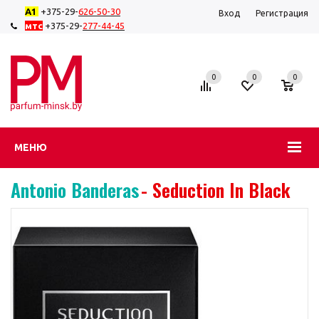
А1
+375-29-
626-50-
30
Вход
Регистрация
мтс
+375-29-
277-44-45
0
0
0
МЕНЮ
Antonio Banderas
- Seduction In Black