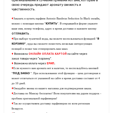
оригинальными и сочными пряными нотами, которые в
свою очередь придают аромату свежесть и
чувственность.
♦
Заказать и купить парфюм
Antonio Banderas Seduction In Black
онлайн,
КУПИТЬ
можно с помощью кнопки “
”. В открывшейся форме укажите
ваше имя, номер телефона, адрес и время доставки и нажмите кнопку
ОТПРАВИТЬ
.
♦
В
При выборе туалетной воды, вы можете воспользоваться функцией “
КОРЗИНУ
“, куда вы сможете поместить несколько интересующих
позиций и позже там сгенерировать ваш заказ.
♦
Возможна
ОНЛАЙН ОПЛАТА
КАРТОЙ
на сайте через
заказ
товара через "корзину".
♦
.
Возможна оплата через
ЕРИП
♦
Если нужного вам аромата нет в наличии, то воспользуйтесь кнопкой
ПОД ЗАКАЗ
“
“. При использовании этой функции – цена договорная и
может отличаться от указанной на сайте и время доставки составит от 4
до 10 дней.
♦
Ожидайте звонка из нашего магазина для подтверждения заказа.
♦
Доставка по Минску бесплатно! Всем покупателям мы дарим подарок –
пробник оригинальной парфюмерии!
♦
Так же осуществляем доставку парфюмерии по всем регионам
Беларуси.