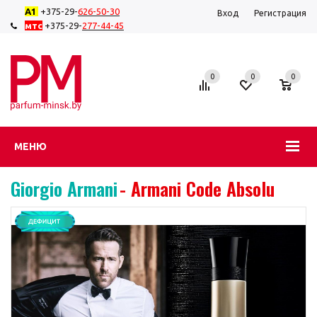
А1
+375-29-
626-50-
30
Вход
Регистрация
мтс
+375-29-
277-44-45
0
0
0
МЕНЮ
Giorgio Armani
- Armani Code Absolu