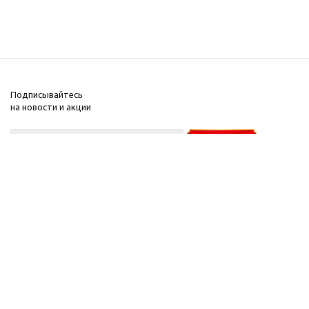
Подписывайтесь
на новости и акции
+375-29-
626-50-
30
А1
+375-29-
277-44-45
мтс
2026 © Парфюм Минск
Интернет-магазин Parfum-Minsk.by зарегистрирован 25.05.2020 в торговом