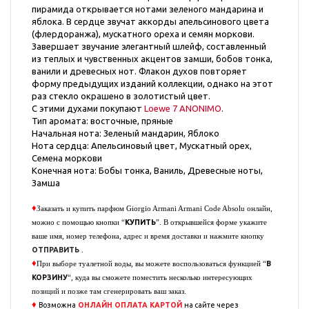
пирамида открывается нотами зеленого мандарина и
яблока. В сердце звучат аккорды апельсинового цвета
(флердоранжа), мускатного ореха и семян моркови.
Завершает звучание элегантный шлейф, составленный
из теплых и чувственных акцентов замши, бобов тонка,
ванили и древесных нот. Флакон духов повторяет
форму предыдущих изданий коллекции, однако на этот
раз стекло окрашено в золотистый цвет.
С этими духами покупают
Loewe 7 ANONIMO
.
Тип аромата: восточные, пряные
Начальная нота: Зеленый мандарин, Яблоко
Нота сердца: Апельсиновый цвет, Мускатный орех,
Семена моркови
Конечная нота: Бобы тонка, Ваниль, Древесные ноты,
Замша
♦
Заказать и купить парфюм
Giorgio Armani Armani Code Absolu
онлайн,
КУПИТЬ
можно с помощью кнопки “
”. В открывшейся форме укажите
ваше имя, номер телефона, адрес и время доставки и нажмите кнопку
ОТПРАВИТЬ
.
♦
В
При выборе туалетной воды, вы можете воспользоваться функцией “
КОРЗИНУ
“, куда вы сможете поместить несколько интересующих
позиций и позже там сгенерировать ваш заказ.
♦
Возможна
ОНЛАЙН ОПЛАТА
КАРТОЙ
на сайте через