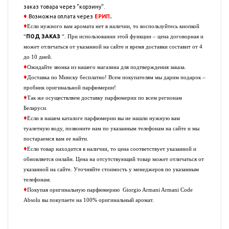
заказ
товара через "корзину".
♦
.
Возможна оплата через
ЕРИП
♦
Если нужного вам аромата нет в наличии, то воспользуйтесь кнопкой
ПОД ЗАКАЗ
“
“. При использовании этой функции – цена договорная и
может отличаться от указанной на сайте и время доставки составит от 4
до 10 дней.
♦
Ожидайте звонка из нашего магазина для подтверждения заказа.
♦
Доставка по Минску бесплатно! Всем покупателям мы дарим подарок –
пробник оригинальной парфюмерии!
♦
Так же осуществляем доставку парфюмерии по всем регионам
Беларуси.
♦
Если в нашем каталоге парфюмерии вы не нашли нужную вам
туалетную воду, позвоните нам по указанным телефонам на сайте и мы
постараемся вам ее найти.
♦
Если товар находится в наличии, то цена соответствует указанной и
обновляется онлайн. Цена на отсутствующий товар может отличаться от
указанной на сайте. Уточняйте стоимость у менеджеров по указанным
телефонам.
♦
Покупая оригинальную парфюмерию
Giorgio Armani Armani Code
Absolu
вы покупаете на 100% оригинальный аромат.