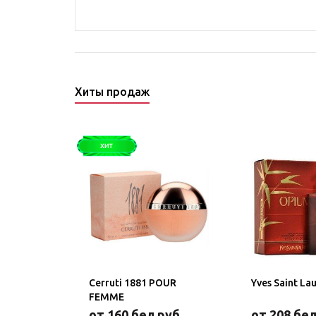
Хиты продаж
Cerruti 1881 POUR
Yves Saint La
FEMME
от 160 бел.руб.
от 208 бел