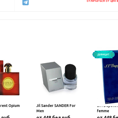
отличаться от цен 
urent Opium
Jil Sander SANDER For
S.T. Dupont Dupont Pour
Men
femme
.руб.
от 448 бел.руб.
от 448 бе