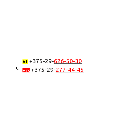
+375-29-
626-50-
30
А1
+375-29-
277-44-45
мтс
Заказать звонок