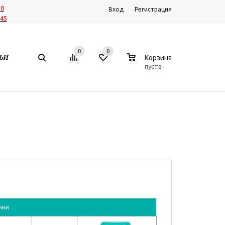
30
Вход
Регистрация
-45
0
0
0
ЬИ
Корзина
пуста
чии