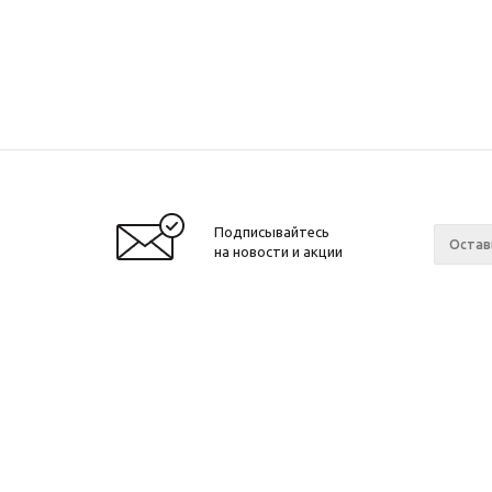
Подписывайтесь
на новости и акции
2026 © Парфюм Минск
Компан
О компа
Новости
Интернет-магазин Parfum-Minsk.by
Ваканси
зарегистрирован 25.05.2020 в торговом реестре
Магазин
администрации Октябрьского района города