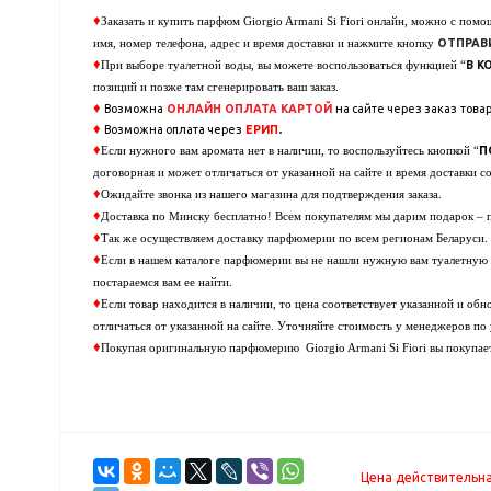
♦
Заказать и купить парфюм
Giorgio Armani Si Fiori
онлайн, можно с помо
ОТПРАВ
имя, номер телефона, адрес и время доставки и нажмите кнопку
♦
В К
При выборе туалетной воды, вы можете воспользоваться функцией “
позиций и позже там сгенерировать ваш заказ.
♦
Возможна
ОНЛАЙН ОПЛАТА
КАРТОЙ
на сайте через заказ
товар
♦
.
Возможна оплата через
ЕРИП
♦
П
Если нужного вам аромата нет в наличии, то воспользуйтесь кнопкой “
договорная и может отличаться от указанной на сайте и время доставки со
♦
Ожидайте звонка из нашего магазина для подтверждения заказа.
♦
Доставка по Минску бесплатно! Всем покупателям мы дарим подарок –
♦
Так же осуществляем доставку парфюмерии по всем регионам Беларуси.
♦
Если в нашем каталоге парфюмерии вы не нашли нужную вам туалетную в
постараемся вам ее найти.
♦
Если товар находится в наличии, то цена соответствует указанной и об
отличаться от указанной на сайте. Уточняйте стоимость у менеджеров по
♦
Покупая оригинальную парфюмерию
Giorgio Armani Si Fiori
вы покупае
Цена действительна