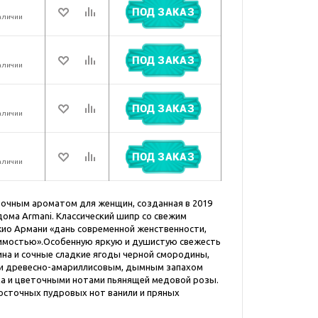
ПОД ЗАКАЗ
аличии
ПОД ЗАКАЗ
аличии
ПОД ЗАКАЗ
аличии
ПОД ЗАКАЗ
аличии
точным ароматом для женщин, созданная в 2019
ома Armani. Классический шипр со свежим
о Армани «дань современной женственности,
исимостью».Особенную яркую и душистую свежесть
на и сочные сладкие ягоды черной смородины,
и древесно-амариллисовым, дымным запахом
ха и цветочными нотами пьянящей медовой розы.
 восточных пудровых нот ванили и пряных