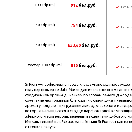
100 edp (ml)
912
бел.руб.
Нет в н
50 edp (ml)
784
бел.руб.
Нет в н
30 edp (ml)
633,60
бел.руб.
Нет в н
тестер 100 edp (ml)
816
бел.руб.
Нет в н
Si Fiori — парфюмерная вода класса-люкс с шипрово-цве
году парфюмером Julie Masse для итальянского модного д
средиземноморским дыханием по словам самого Джорджи
сочетание неотразимой благодати с силой духа и незав
аромату придают цитрусовые аккорды зеленого мандари
которые насыщаются в сердце парфюмерной композици
эфирного масла нероли, зелеными акцентами дубового м
Мягкий, теплый шлейф аромата Armani Si Fiori соткан из
оттенков пачули.