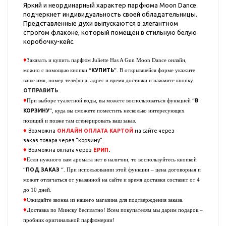
Яркий и неординарный характер парфюма Moon Dance
подчеркнет индивидуальность своей обладательницы.
Представленные духи выпускаются в элегантном
строгом флаконе, который помещен в стильную белую
коробочку-кейс.
♦
Заказать и купить парфюм
Juliette Has A Gun Moon Dance
онлайн,
КУПИТЬ
можно с помощью кнопки “
”. В открывшейся форме укажите
ваше имя, номер телефона, адрес и время доставки и нажмите кнопку
ОТПРАВИТЬ
.
♦
В
При выборе туалетной воды, вы можете воспользоваться функцией “
КОРЗИНУ
“, куда вы сможете поместить несколько интересующих
позиций и позже там сгенерировать ваш заказ.
♦
Возможна
ОНЛАЙН ОПЛАТА
КАРТОЙ
на сайте через
заказ
товара через "корзину".
♦
.
Возможна оплата через
ЕРИП
♦
Если нужного вам аромата нет в наличии, то воспользуйтесь кнопкой
ПОД ЗАКАЗ
“
“. При использовании этой функции – цена договорная и
может отличаться от указанной на сайте и время доставки составит от 4
до 10 дней.
♦
Ожидайте звонка из нашего магазина для подтверждения заказа.
♦
Доставка по Минску бесплатно! Всем покупателям мы дарим подарок –
пробник оригинальной парфюмерии!