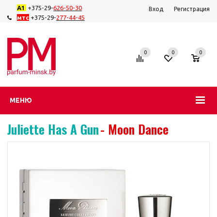
А1
+375-29-
626-50-
30
Вход
Регистрация
мтс
+375-29-
277-44-45
0
0
0
МЕНЮ
Juliette Has A Gun
- Moon Dance