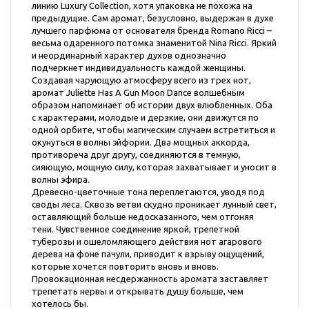
линию Luxury Collection, хотя упаковка не похожа на
предыдущие. Сам аромат, безусловно, выдержан в духе
лучшего парфюма от основателя бренда Romano Ricci –
весьма одаренного потомка знаменитой Nina Ricci. Яркий
и неординарный характер духов однозначно
подчеркнет индивидуальность каждой женщины.
Создавая чарующую атмосферу всего из трех нот,
аромат Juliette Has A Gun Moon Dance волшебным
образом напоминает об истории двух влюбленных. Оба
с характерами, молодые и дерзкие, они движутся по
одной орбите, чтобы магическим случаем встретиться и
окунуться в волны эйфории. Два мощных аккорда,
противореча друг другу, соединяются в темную,
сияющую, мощную силу, которая захватывает и уносит в
волны эфира.
Древесно-цветочные тона переплетаются, уводя под
своды леса. Сквозь ветви скудно проникает лунный свет,
оставляющий больше недосказанного, чем отгоняя
тени. Чувственное соединение яркой, трепетной
туберозы и ошеломляющего действия нот агарового
дерева на фоне пачули, приводит к взрыву ощущений,
которые хочется повторить вновь и вновь.
Провокационная несдержанность аромата заставляет
трепетать нервы и открывать душу больше, чем
хотелось бы.