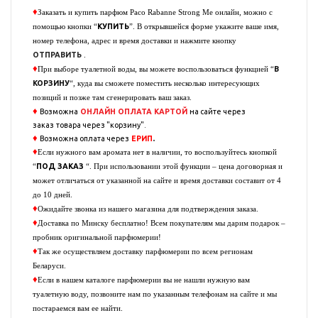
♦
Заказать и купить парфюм
Paco Rabanne Strong Me
онлайн, можно с
КУПИТЬ
помощью кнопки “
”. В открывшейся форме укажите ваше имя,
номер телефона, адрес и время доставки и нажмите кнопку
ОТПРАВИТЬ
.
♦
В
При выборе туалетной воды, вы можете воспользоваться функцией “
КОРЗИНУ
“, куда вы сможете поместить несколько интересующих
позиций и позже там сгенерировать ваш заказ.
♦
Возможна
ОНЛАЙН ОПЛАТА
КАРТОЙ
на сайте через
заказ
товара через "корзину".
♦
.
Возможна оплата через
ЕРИП
♦
Если нужного вам аромата нет в наличии, то воспользуйтесь кнопкой
ПОД ЗАКАЗ
“
“. При использовании этой функции – цена договорная и
может отличаться от указанной на сайте и время доставки составит от 4
до 10 дней.
♦
Ожидайте звонка из нашего магазина для подтверждения заказа.
♦
Доставка по Минску бесплатно! Всем покупателям мы дарим подарок –
пробник оригинальной парфюмерии!
♦
Так же осуществляем доставку парфюмерии по всем регионам
Беларуси.
♦
Если в нашем каталоге парфюмерии вы не нашли нужную вам
туалетную воду, позвоните нам по указанным телефонам на сайте и мы
постараемся вам ее найти.