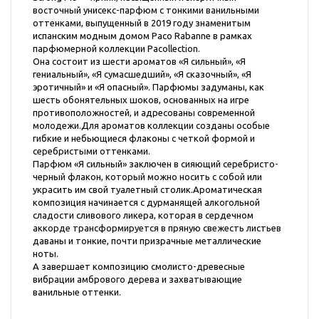
восточный унисекс-парфюм с тонкими ванильными
оттенками, выпущенный в 2019 году знаменитым
испанским модным домом Paco Rabanne в рамках
парфюмерной коллекции Pacollection.
Она состоит из шести ароматов «Я сильный», «Я
гениальный», «Я сумасшедший», «Я сказочный», «Я
эротичный» и «Я опасный». Парфюмы задуманы, как
шесть обонятельных шоков, основанных на игре
противоположностей, и адресованы современной
молодежи.Для ароматов коллекции созданы особые
гибкие и небьющиеся флаконы с четкой формой и
серебристыми оттенками.
Парфюм «Я сильный» заключен в сияющий серебристо-
черный флакон, который можно носить с собой или
украсить им свой туалетный столик.Ароматическая
композиция начинается с дурманящей алкогольной
сладости сливового ликера, которая в сердечном
аккорде трансформируется в пряную свежесть листьев
даваны и тонкие, почти призрачные металлические
ноты.
А завершает композицию смолисто-древесные
вибрации амбрового дерева и захватывающие
ванильные оттенки.