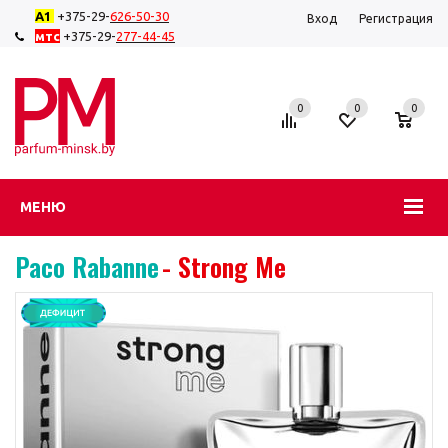
А1
+375-29-
626-50-
30
Вход
Регистрация
мтс
+375-29-
277-44-45
0
0
0
МЕНЮ
Paco Rabanne
- Strong Me