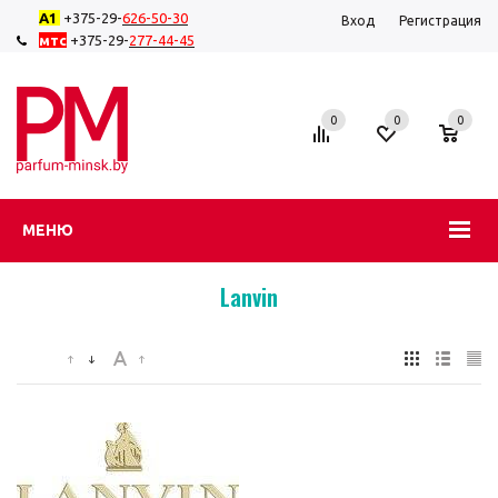
А1
+375-29-
626-50-
30
Вход
Регистрация
мтс
+375-29-
277-44-45
0
0
0
МЕНЮ
Lanvin