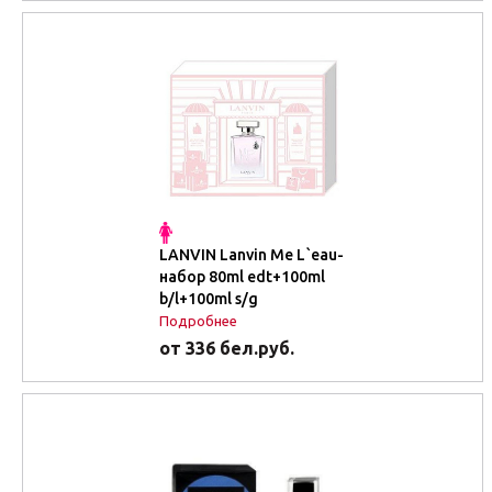
LANVIN Lanvin Me L`eau-
набор 80ml edt+100ml
b/l+100ml s/g
Подробнее
от 336 бел.руб.