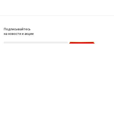
Подписывайтесь
на новости и акции
+375-29-
626-50-
30
А1
+375-29-
277-44-45
мтс
2026 © Парфюм Минск
Интернет-магазин Parfum-Minsk.by зарегистрирован 25.05.2020 в торговом
реестре администрации Октябрьского района города Минска.