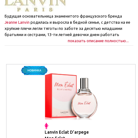
Будущая основательница знаменитого французского бренда
Jeanne Lanvin
родилась и выросла в бедной семье, с детства на ее
хрупкие плечи легли тяготы по заботе за десятью младшими
братьями и сестрами, 13-ти летней девочки днем работать
посыльной у модисток, а по вечерам нянчить малышей.
показать описание полностью...
Постоянная нищета и голод, которые сопровождали семейство
Lanvin, несмотря на материальную помощь богатого покровителя,
а также огромное желание Жанны вырваться из лап бедности,
вынудило ее работать в мастерской по изготовлению шляпок
Fedix. В 18-ти летнем возрасте девушка уже неплохо справлялась с
заказами и перед ней был открыт путь в Барселону. Там довольно
быстро Жанне удалось обзавестись кругом постоянных клиенток,
ведь в то время шляпка была неотъемлемой частью женского
гардероба, а шляпки Жанны Ланвин отличались интересным
дизайном и качественным кроем. В результате, обзаведясь
достаточным капиталом, Jeanne Lanvin вернулась в родной Париж
и арендовала там две комнаты под свой магазин. Так на
прославленной брендами улице Сент-Онор в 1890-м году появился
шляпный бутик Jeanne Lanvin. Позже Lanvin расширяет «шляпные»
Lanvin Eclat D'arpege
границы. Именно Lanvin придумала разделять женскую одежду «по