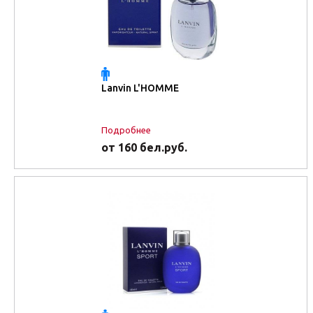
побывать Claude Montana, Georgio Armani, ex-Versace Ocimar
Versolato. В августе 2001 года группа инвесторов во главе с
тайваньской «баронессой» СМИ – Shaw-Lan Wang – приняла
правление Домом. Креативным директором назначен дизайнер
израильского происхождения - Alber Elbaz. Наряду с общей
тенденцией снижения «оборотов», линия Pret-a-porte Lanvin по-
Lanvin L'HOMME
прежнему занимает ведущие позиции в Мире Моды.
Подробнее
от 160 бел.руб.